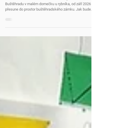
zámku
Základní škola Heuréka otevřela svou pobočku v
Buštěhradu v malém domečku u rybníka, od září 2026 se
přesune do prostor buštěhradského zámku. Jak bude
zámek využíván, kolik dětí do školy nastoupí a jakým
způsobem chce škola přispět k životu místní komunity,
přibližuje rozhovor se zřizovatelem školy Janem Kalou.