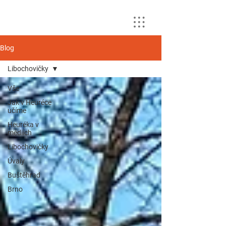
Blog
Libochovičky
Vše
Jak v Heuréce
učíme
Heuréka v
médiích
Libochovičky
Úvaly
Buštěhrad
Brno