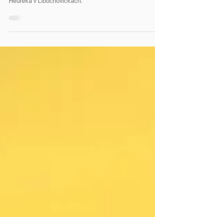
nejlepší výsledky mezi
základními školami
Nejlepší výsledky v jednotných přijímacích zkouškách
měli loni na Kladensku žáci Soukromé základní školy
Heuréka v Libochovičkách.