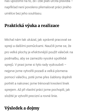
nás upozornil na to, že i zde platí určitá pravidla – 
například není povoleno přemalovat práci jiného 
umělce bez jeho souhlasu.
Praktická výuka a realizace
Michal nám tak ukázal, jak správně pracovat se 
spreji a dalšími pomůckami. Naučili jsme se, že 
pro velké plochy je efektivnější použít váleček na 
podmalbu, aby se zamezilo vysoké spotřebě 
sprejů. V praxi jsme si tyto rady vyzkoušeli – 
nejprve jsme vytvořili pozadí a velká písmena 
pomocí válečku, poté jsme přes šablony doplnili 
portrét a nakonec jsme trénovali kreslení linek 
sprejem. Až při vlastní práci jsme pochopili, jak 
složité je vytvořit precizní a rovné linie.
Výsledek a dojmy