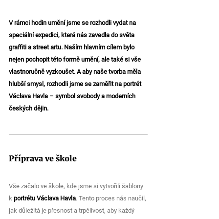
V rámci hodin umění jsme se rozhodli vydat na 
speciální expedici, která nás zavedla do světa 
graffiti a street artu. Naším hlavním cílem bylo 
nejen pochopit této formě umění, ale také si vše 
vlastnoručně vyzkoušet. A aby naše tvorba měla 
hlubší smysl, rozhodli jsme se zaměřit na portrét 
Václava Havla – symbol svobody a moderních 
českých dějin.
Příprava ve škole
Vše začalo ve škole, kde jsme si vytvořili šablony 
k 
portrétu Václava Havla
. Tento proces nás naučil, 
jak důležitá je přesnost a trpělivost, aby každý 