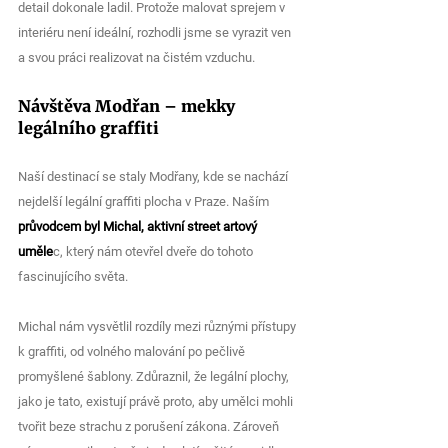
detail dokonale ladil. Protože malovat sprejem v 
interiéru není ideální, rozhodli jsme se vyrazit ven 
a svou práci realizovat na čistém vzduchu.
Návštěva Modřan – mekky 
legálního graffiti
Naší destinací se staly Modřany, kde se nachází 
nejdelší legální graffiti plocha v Praze. Naším 
průvodcem byl Michal, aktivní street artový 
uměle
c, který nám otevřel dveře do tohoto 
fascinujícího světa.
Michal nám vysvětlil rozdíly mezi různými přístupy 
k graffiti, od volného malování po pečlivě 
promyšlené šablony. Zdůraznil, že legální plochy, 
jako je tato, existují právě proto, aby umělci mohli 
tvořit beze strachu z porušení zákona. Zároveň 