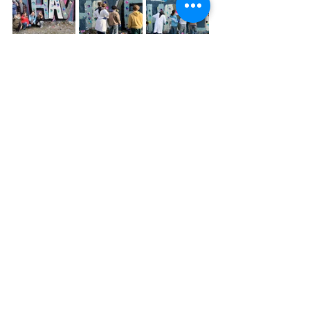
Tags:
#devátá třída
#osmá třída
#jitka fleislebr
Libochovičky