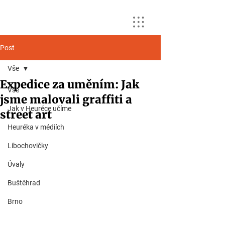
Post
Vše
Expedice za uměním: Jak
Vše
jsme malovali graffiti a
Jak v Heuréce učíme
street art
Heuréka v médiích
Libochovičky
Úvaly
Buštěhrad
Brno