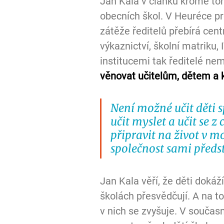
Jan Kala v článku kromě toh
obecních škol. V Heuréce pr
zátěže ředitelů přebírá cent
výkaznictví, školní matriku, 
institucemi tak ředitelé nem
věnovat učitelům, dětem a 
Není možné učit děti 
učit myslet a učit se z
připravit na život v 
společnost sami předs
Jan Kala věří, že děti dokáž
školách přesvědčují. A na to
v nich se zvyšuje. V současn