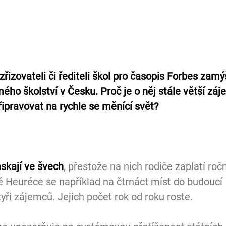
zřizovateli či řediteli škol pro časopis Forbes zamýš
ého školství v Česku. Proč je o něj stále větší záj
řipravovat na rychle se měnící svět? 
skají ve švech
, přestože na nich rodiče zaplatí roč
ké Heuréce se například na čtrnáct míst do budoucí 
tyři zájemců. Jejich počet rok od roku roste.