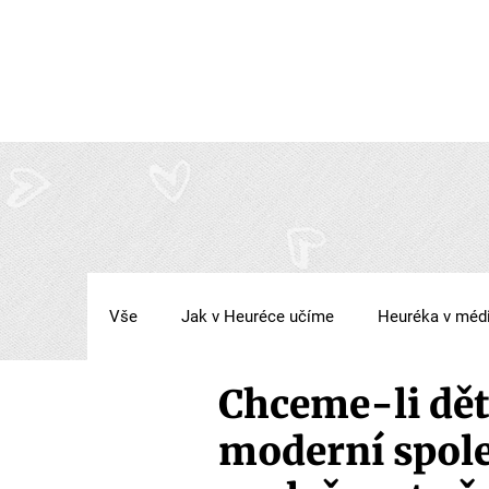
Vše
Jak v Heuréce učíme
Heuréka v méd
Chceme-li děti
moderní spol