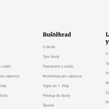
Jak vybrat zá
V naší základce se děti
nebiflují. Učí se v
souvislostech a snaží se
Buštěhrad
L
věci pochopit.
y
O škole
O
Tým školy
T
s rodiči
Partnerství s rodiči
Pa
pro zájemce
Workshopy pro zájemce
W
třídy
Zápis do 1. třídy
Zá
školy
Přestup do školy
P
Školné