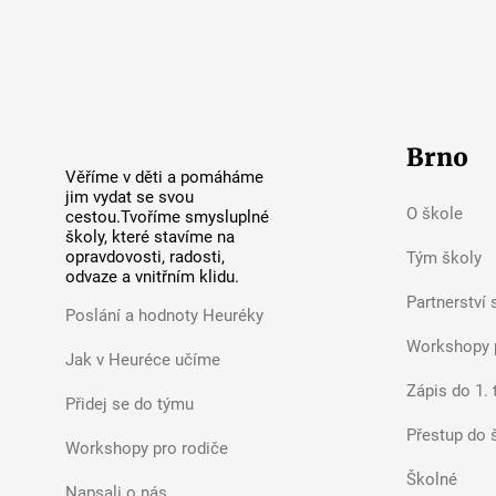
Heuréka první na
Kladensku: nejlepší
výsledky mezi základními
Brno
školami
Věříme v děti a pomáháme
jim vydat se svou
O škole
cestou.Tvoříme smysluplné
školy, které stavíme na
opravdovosti, radosti,
Tým školy
odvaze a vnitřním klidu.
Partnerství 
Poslání a hodnoty Heuréky
Workshopy 
Jak v Heuréce učíme
Zápis do 1. 
Přidej se do týmu
Přestup do 
Workshopy pro rodiče
Školné
Napsali o nás