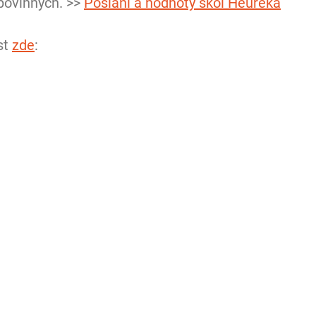
povinných. >> 
Poslání a hodnoty škol Heuréka
t 
zde
: