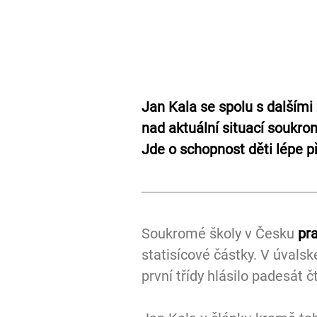
Jan Kala se spolu s dalšími 
nad aktuální situací soukrom
Jde o schopnost děti lépe p
Soukromé školy v Česku 
pra
statisícové částky. V úvals
první třídy hlásilo padesát č