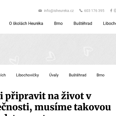
info@isheureka.cz
603 176 395
O školách Heuréka
Brno
Buštěhrad
Liboch
iích
Libochovičky
Úvaly
Buštěhrad
Brno
 připravit na život v
ečnosti, musíme takovou