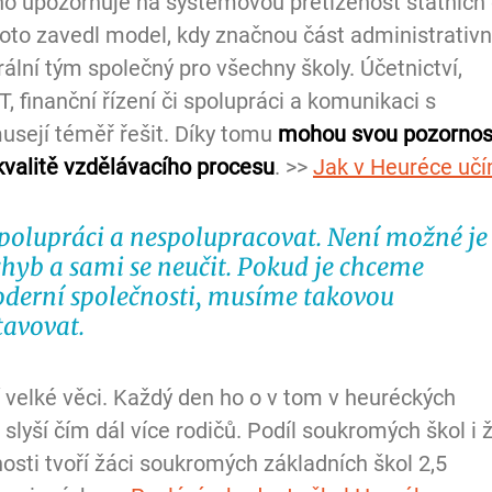
o upozorňuje na systémovou přetíženost státních 
oto zavedl model, kdy značnou část administrativn
rální tým společný pro všechny školy. Účetnictví, 
IT, finanční řízení či spolupráci a komunikaci s 
usejí téměř řešit. Díky tomu 
mohou svou pozornos
kvalitě vzdělávacího procesu
. >> 
Jak v Heuréce uč
spolupráci a nespolupracovat. Není možné je
 chyb a sami se neučit. Pokud je chceme 
moderní společnosti, musíme takovou 
tavovat.
í velké věci. Každý den ho o v tom v heuréckých  
 slyší čím dál více rodičů. Podíl soukromých škol i 
osti tvoří žáci soukromých základních škol 2,5 