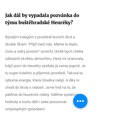
Jak dál by vypadala pozvánka do 
týmu buštěhradské Heuréky?
Bývalým kolegům z prostředí lesních škol a 
školek říkám: "Přijď mezi nás. Máme tu teplo, 
čisto a velký prostor!" (smích) Určitě bych chtěla 
zdůraznit skvělou atmosféru, která mi učarovala, 
když jsem do Heuréky zavítala já sama poprvé. Je 
tu super kolektiv a příjemné prostředí. Taková ta 
výborná energie, která člověka nabíjí. A díky ní 
chodí do školy s radostí. Jsme hrdí na to, že 
patříme do heurécké rodiny. Sdílíme společné 
hodnoty a touhu děti i sebe posunovat 
smysluplným způsobem.
Jak bys této heurécké energii 