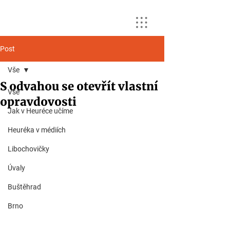
Post
Vše
S odvahou se otevřít vlastní
Vše
opravdovosti
Jak v Heuréce učíme
Heuréka v médiích
Libochovičky
Úvaly
Buštěhrad
Brno