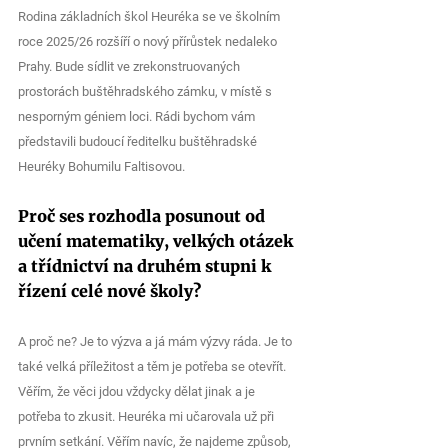
Rodina základních škol Heuréka se ve školním 
roce 2025/26 rozšíří o nový přírůstek nedaleko 
Prahy. Bude sídlit ve zrekonstruovaných 
prostorách buštěhradského zámku, v místě s 
nesporným géniem loci. Rádi bychom vám 
představili budoucí ředitelku buštěhradské 
Heuréky Bohumilu Faltisovou.
Proč ses rozhodla posunout od 
učení matematiky, velkých otázek 
a třídnictví na druhém stupni k 
řízení celé nové školy?
A proč ne? Je to výzva a já mám výzvy ráda. Je to 
také velká příležitost a těm je potřeba se otevřít. 
Věřím, že věci jdou vždycky dělat jinak a je 
potřeba to zkusit. Heuréka mi učarovala už při 
prvním setkání. Věřím navíc, že najdeme způsob, 