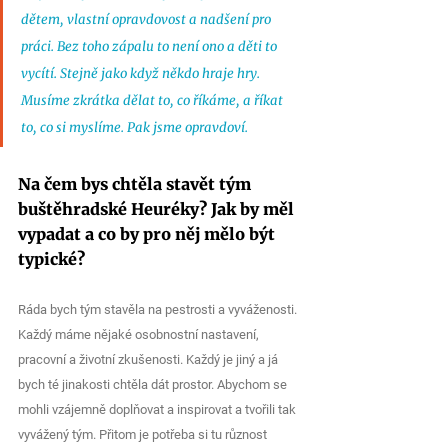
dětem, vlastní opravdovost a nadšení pro 
práci. Bez toho zápalu to není ono a děti to 
vycítí. Stejně jako když někdo hraje hry. 
Musíme zkrátka dělat to, co říkáme, a říkat 
to, co si myslíme. Pak jsme opravdoví.
Na čem bys chtěla stavět tým 
buštěhradské Heuréky? Jak by měl 
vypadat a co by pro něj mělo být 
typické?
Ráda bych tým stavěla na pestrosti a vyváženosti. 
Každý máme nějaké osobnostní nastavení, 
pracovní a životní zkušenosti. Každý je jiný a já 
bych té jinakosti chtěla dát prostor. Abychom se 
mohli vzájemně doplňovat a inspirovat a tvořili tak 
vyvážený tým. Přitom je potřeba si tu různost 