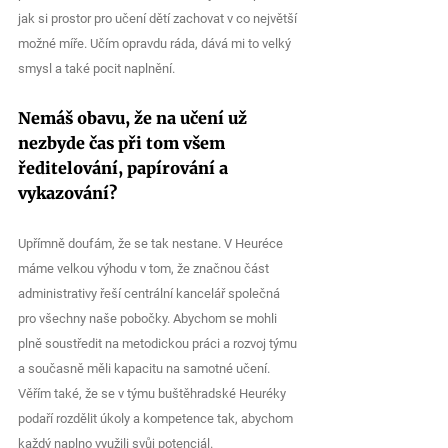
jak si prostor pro učení dětí zachovat v co největší 
možné míře. Učím opravdu ráda, dává mi to velký 
smysl a také pocit naplnění.
Nemáš obavu, že na učení už 
nezbyde čas při tom všem 
ředitelování, papírování a 
vykazování?
Upřímně doufám, že se tak nestane. V Heuréce 
máme velkou výhodu v tom, že značnou část 
administrativy řeší centrální kancelář společná 
pro všechny naše pobočky. Abychom se mohli 
plně soustředit na metodickou práci a rozvoj týmu 
a současně měli kapacitu na samotné učení. 
Věřím také, že se v týmu buštěhradské Heuréky 
podaří rozdělit úkoly a kompetence tak, abychom 
každý naplno využili svůj potenciál.