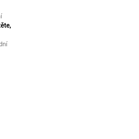
í 
ěte, 
 
dní 