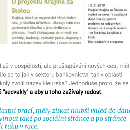
l až v dospělosti, ale prošlapávání nových cest měl
ilo se to jak v sektoru bankovnictví, tak v oblasti 
školy zvolil název Heuréka? Jednoduše proto, že se 
 "secvakly" a aby u toho zažívaly radost
.
lastní prací, měly získat hlubší vhled do dan
vinout také po sociální stránce a po stránce 
t ruku v ruce.