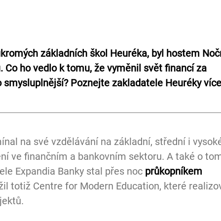
oukromých základních škol Heuréka, byl hostem Noč
. 
Co ho vedlo k tomu, že vyměnil svět financí za 
o smysluplnější? Poznejte zakladatele Heuréky více
nal na své vzdělávání na základní, střední i vysok
ní ve finančním a bankovním sektoru. A také o tom,
tele Expandia Banky stal přes noc 
průkopníkem 
žil totiž Centre for Modern Education, které realizo
jektů.