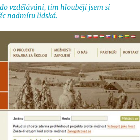
do vzdělávání, tím hlouběji jsem si 
ěc nadmíru lidská.