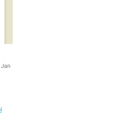
 Jan 
é 