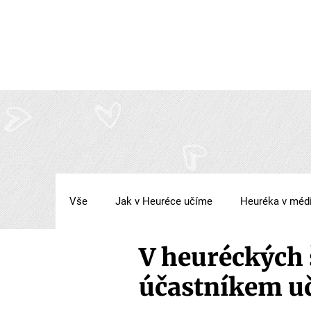
Vše
Jak v Heuréce učíme
Heuréka v méd
V heuréckých 
účastníkem u