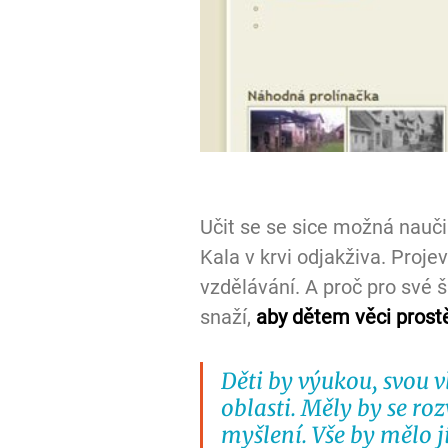
Učit se se sice možná nauči
Kala v krvi odjakživa. Projev
vzdělávání. A proč pro své 
snaží, 
aby dětem věci prostě
Děti by výukou, svou v
oblasti. Měly by se roz
myšlení. Vše by mělo jí