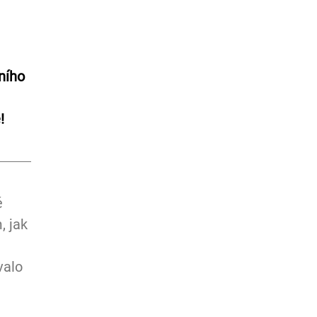
ního 
!
é 
 jak 
valo 