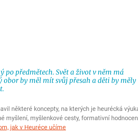
ý po předmětech. Svět a život v něm má 
 obor by měl mít svůj přesah a děti by měly 
t.
avil některé koncepty, na kterých je heurécká výuk
né myšlení, myšlenkové cesty, formativní hodnocení
tom, jak v Heuréce učíme