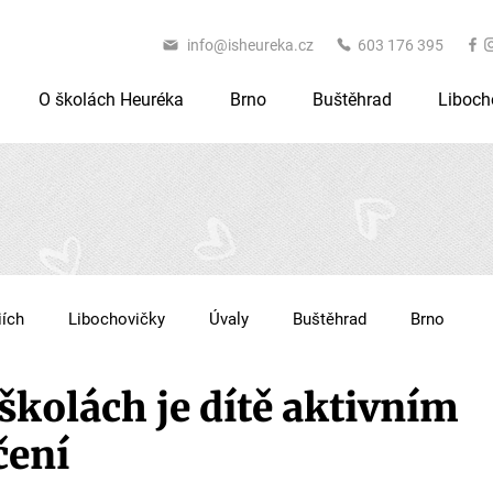
info@isheureka.cz
603 176 395
O školách Heuréka
Brno
Buštěhrad
Liboch
iích
Libochovičky
Úvaly
Buštěhrad
Brno
školách je dítě aktivním
čení