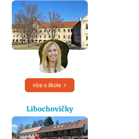
více o škole
Libochovičky