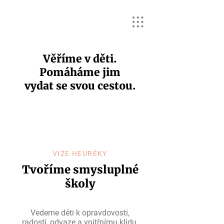
Věříme v děti.
Pomáháme jim
vydat se svou cestou.
VIZE HEURÉKY
Tvoříme smysluplné
školy
Vedeme děti k opravdovosti,
radosti, odvaze a vnitřnímu klidu.