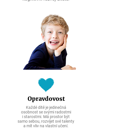
Opravdovost
Každé dítě je jedinečná
osobnost se svými radostmi
i starostmi. Má prostor být
samo sebou, rozvíjet své talenty
a mít vliv na vlastní učení.