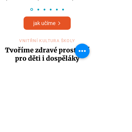
jak učíme
VNITŘNÍ KULTURA ŠKOLY
Tvoříme zdravé prostředí
pro děti i dospěláky
Jednáme spolu s respektem a
laskavostí, spolupracujeme,
navzájem se podporujeme,
učíme se jeden od druhého.
Rozvíjíme kulturu myšlení,
empatie a tvořivosti.
Dětem pomáháme růst do
vnitřní síly.