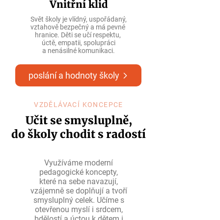
Vnitřní klid
Svět školy je vlídný, uspořádaný,
vztahově bezpečný a má pevné
hranice. Děti se učí respektu,
úctě, empatii, spolupráci
a nenásilné komunikaci.
poslání a hodnoty školy
VZDĚLÁVACÍ KONCEPCE
Učit se smysluplně,
do školy chodit s radostí
Využíváme moderní
pedagogické koncepty,
které na sebe navazují,
vzájemně se doplňují a tvoří
smysluplný celek. Učíme s
otevřenou myslí i srdcem,
bdělostí a úctou k dětem i