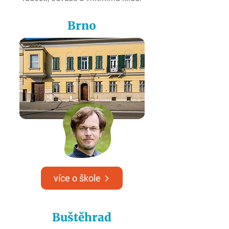
Brno
více o škole
Buštěhrad