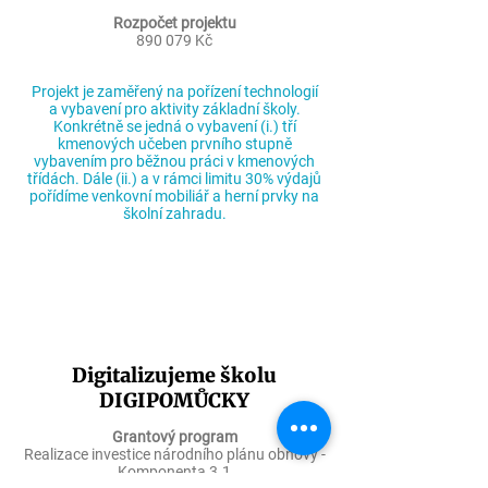
Rozpočet projektu
890 079 Kč
Projekt je zaměřený na pořízení technologií
a vybavení pro aktivity základní školy.
Konkrétně se jedná o vybavení (i.) tří
kmenových učeben prvního stupně
vybavením pro běžnou práci v kmenových
třídách. Dále (ii.) a v rámci limitu 30% výdajů
pořídíme venkovní mobiliář a herní prvky na
školní zahradu.
Digitalizujeme školu
DIGIPOMŮCKY
Grantový program
Realizace investice národního plánu obnovy -
Komponenta 3.1