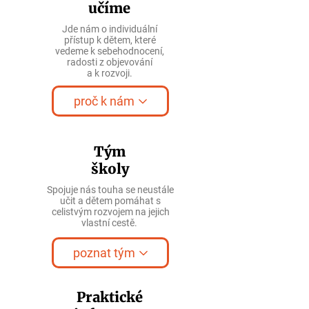
učíme
Jde nám o individuální
přístup k dětem, které
vedeme
k sebehodnocení,
radosti z objevování
a k rozvoji
.
proč k nám
Tým
školy
Spojuje nás touha se neustále
učit a dětem pomáhat s
celistvým rozvojem na jejich
vlastní cestě.
poznat tým
Praktické