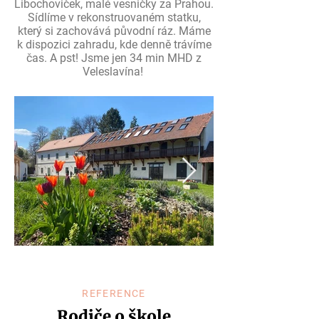
Libochoviček, malé vesničky za Prahou.
Sídlíme v rekonstruovaném statku,
který si zachovává původní ráz. Máme
k dispozici zahradu, kde denně trávíme
čas.
A pst! Jsme jen 34 min MHD z
Veleslavína!
REFERENCE
Rodiče o škole