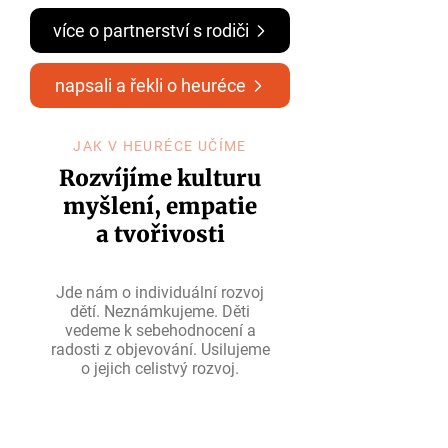
více o partnerství s rodiči
napsali a řekli o heuréce
JAK V HEURÉCE UČÍME
Rozvíjíme kulturu
myšlení, empatie
a tvořivosti
Jde nám o individuální rozvoj
dětí. Neznámkujeme. Děti
vedeme
k sebehodnocení
a
radosti z objevování. Usilujeme
o jejich celistvý rozvoj.