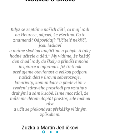
Když se zeptáme našich dětí, co mají rádi
na Heurece, odpoví, že všechno. Co to
znamená? Odpovídají: "Učitelé nekřičí,
jsou laskaví
a máme skvělou angličtinu a pohyb. A taky
hodné učitele a děti." My vidíme, že každý
den chodí rády do školy a přináší mnoho
inspirace a informací. Již třetí rok
oceňujeme otevřenost a velkou podporu
našich dětí v úrovni seberozvoje,
kreativity, komunikace a především v
tvoření zdravého prostředí pro vztahy s
druhými a sám k sobě. Jsme moc rádi, že
můžeme dětem dopřát prostor, kde mohou
růst
a učit se překonávat překážky vlídným
způsobem.
Zuzka a Martin Jedličkovi