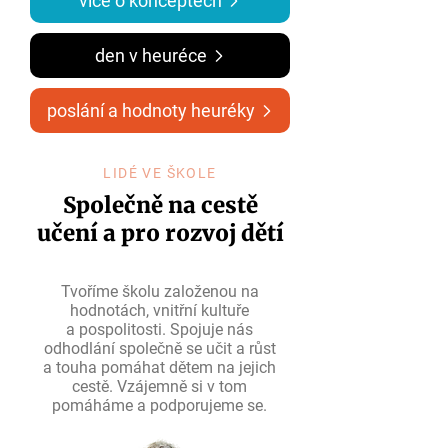
více o konceptech
den v heuréce
poslání a hodnoty heuréky
LIDÉ VE ŠKOLE
Společně na cestě
učení a pro rozvoj dětí
Tvoříme školu založenou na
hodnotách, vnitřní kultuře
a pospolitosti.
Spojuje nás
odhodlání společně se učit a růst
a touha pomáhat dětem na jejich
cestě. Vzájemně si v tom
pomáháme a podporujeme se.