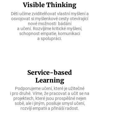
Visible Thinking
Děti učíme zviditelňovat vlastní myšlení a
osvojovat si myšlenkové cesty otevírající
nové možnosti bádání
a učení. Rozvíjíme kritické myšlení,
schopnost empatie, komunikaci
a spolupráci.
Service-based
Learning
Podporujeme učení, které je užitečné
i pro druhé. Víme, že pracovat a učit se na
projektech, které jsou prospěšné nejen
sobě, ale i jiným, posiluje smysl učení,
rozvíjí empatii a přináší radost.