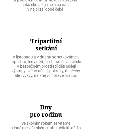
a jeho cílem je informovat o tom, čím
jako škola žijeme a co nás
v nejbližší době čeká.
Tripartitní
setkání
V listopadu a v dubnu se setkáváme v
tripartitě, tedy děti, jejich rodiče a učitelé.
V
bezpečném prostředí děti sdílejí
výstupy svého učení, pokroky, úspěchy,
ale i výzvy, na kterých právě pracují.
Dny
pro rodinu
Se školním rokem se vítáme
a loučíme v širokém kruhu učitelů, dětí a