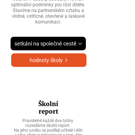
optimální podmínky pro růst dítěte.
Stavíme na partnerském vztahu a
vlídné, vstřícné, otevřené a laskavé
komunikaci.
setkání na společné cestě
hodnoty školy
Školní
report
Pravidelně každé dva týdny
rozesíláme školní report.
Na jeho vzniku se podílejí učitelé i děti