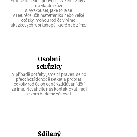
Stát se na jeden podvečer žákem školy a
na vlastní kůži
si vyzkoušet, jaké to je se
v Heuréce učit matematiku nebo velké
otázky, mohou rodiče
v rámci
ukázkových workshopů, které nabízíme.
Osobní
schůzky
V případě potřeby jsme připraveni se po
předchozí dohodě setkat a probrat,
cokoliv rodiče ohledně vzdělávání dětí
zajímá. Neváhejte nás kontaktovat, rádi
se vám budeme věnovat.
Sdílený