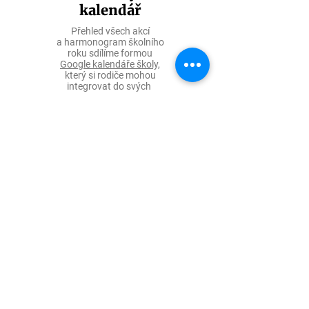
kalendář
Přehled všech akcí
a harmonogram školního
roku sdílíme formou
Google kalendáře školy,
který
si rodiče mohou
integrovat
do svých
vlastních agend.
Online portfolio
Seesaw
Portfolio prací dětí vedeme online
v Seesaw. Rodiče v něm najdou
přehled učiva i důkazy
o učení a pokrocích svých dětí,
které mohou i komentovat.
Sdílíme v něm také momenty
z každodenního života školy.