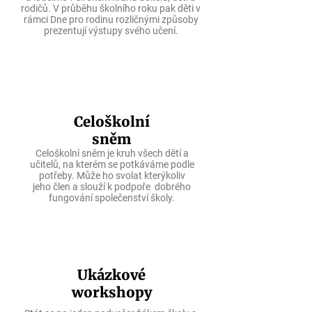
rodičů. V průběhu školního roku pak děti
v
rámci Dne
pro rodinu rozličnými způsoby
prezentují výstupy svého učení.
Celoškolní
sněm
Celoškolní sněm je kruh všech dětí a
učitelů, na kterém se potkáváme podle
potřeby. Může ho svolat kterýkoliv
jeho člen a slouží k podpoře dobrého
fungování společenství školy.
Ukázkové
workshopy