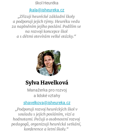
škol Heuréka
jkala@isheureka.cz
„Zřizuji heurécké základní školy
a podporuji jejich týmy. Heuréku vedu
za naplněním jejího poslání. Podílím se
na rozvoji koncepce škol
a
s dětmi o
tevírám velké otázky.“
Sylva Havelková
Manažerka pro rozvoj
a lidské vztahy
shavelkova@isheureka.cz
„Podporuji rozvoj heuréckých škol v
souladu s jejich posláním, vizí a
hodnotami. Pečuji o osobnostní rozvoj
pedagogů, organizuji heurécká setkání,
konference a letní školy.“