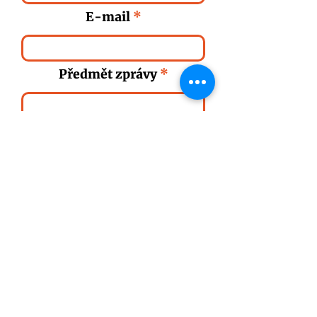
E-mail
Předmět zprávy
Vaše zpráva
Souhlasím se zpracováním svých
osobních údajů pro účely zpětného
kontaktování.
Odeslat zprávu