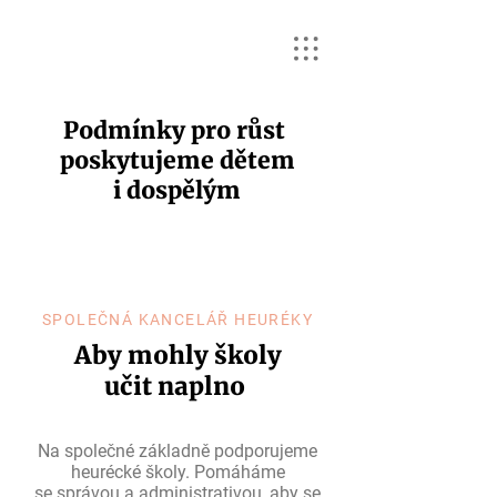
Podmínky pro růst
poskytujeme dětem
i dospělým
SPOLEČNÁ KANCELÁŘ HEURÉKY
Aby mohly školy
učit naplno
Na společné základně podporujeme
heurécké školy. Pomáháme
se správou a administrativou, aby se