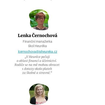
Lenka Černochová
Finanční manažerka
škol Heuréka
lcernochova@isheureka.cz
„V Heuréce pečuji
o oblast
financí
a účetnictví.
Rodiče se
na mě
mohou
obracet
s dotazy
okolo
plateb
za školné
a stravné
.“