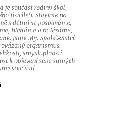
 je součást rodiny škol,
ého tisíciletí. Stavíme na
čně s dětmi se posouváme,
me, hledáme a nalézáme,
eme. Jsme My. Společenství.
rovázaný organismus.
lehkosti, smysluplnosti
tost k objevení sebe samých
jsme součástí.
á