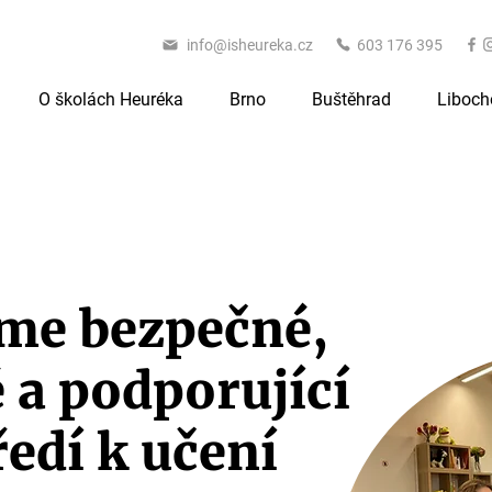
info@isheureka.cz
603 176 395
O školách Heuréka
Brno
Buštěhrad
Liboch
me bezpečné,
é a podporující
ředí k učení