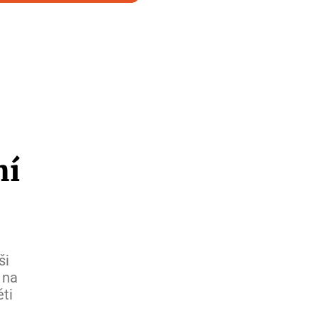
ní
ši
 na
ti