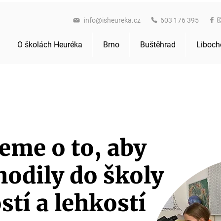
info@isheureka.cz
603 176 395
O školách Heuréka
Brno
Buštěhrad
Liboch
jeme o to, aby
hodily do školy
stí a lehkostí