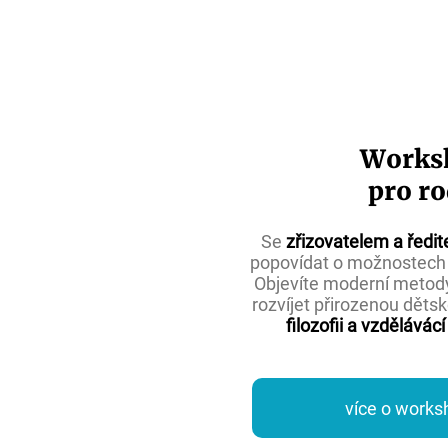
Works
pro ro
Se
zřizovatelem a ředit
popovídat
o možnostech 
Objevíte moderní metody
rozvíjet přirozenou děts
filozofii a vzdělávác
více o work