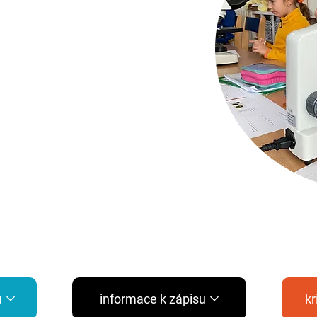
u
informace k zápisu
kr