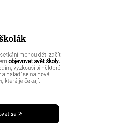
školák
etkání mohou děti začít
ěvem
objevovat svět školy.
dím, vyzkouší si některé
y a naladí se na nová
, která je čekají.
ovat se