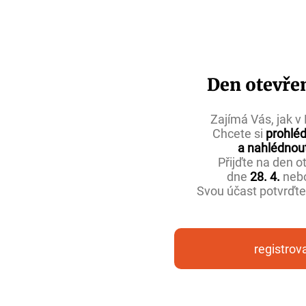
Den otevře
Zajímá Vás, jak 
Chcete si
prohléd
a
nahlédnou
Přijďte na den
o
dne
28. 4.
neb
Svou účast potvrďt
registrov