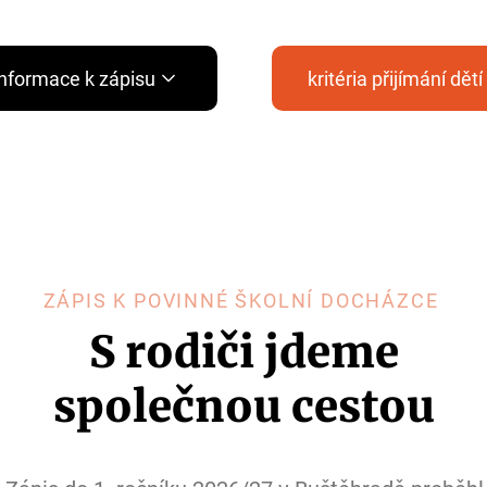
informace k zápisu
kritéria přijímání dětí
ZÁPIS K POVINNÉ ŠKOLNÍ DOCHÁZCE
S rodiči jdeme
společnou cestou