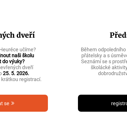
ných dveří
Před
v Heuréce učíme?
Během odpoledního s
nout naši školu
přátelsky a s úsm
t do výuky?
Seznámí se s prostře
tevřených dveří
školácké aktivit
o
25. 5. 2026.
dobrodružství
e
krátkou registrací.
at se
registr