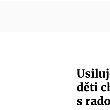
Usilu
děti c
s rado