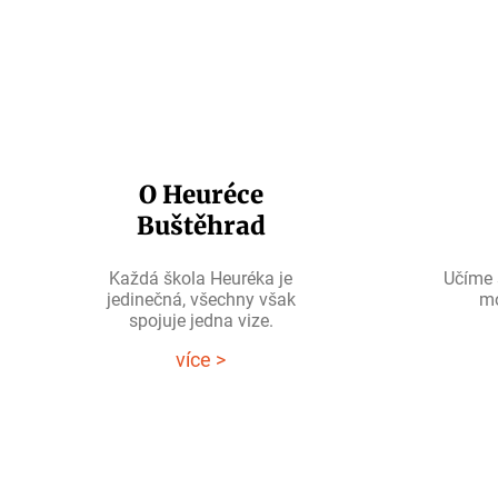
O Heuréce
Buštěhrad
Každá škola Heuréka je
Učíme 
jedinečná, všechny však
mo
spojuje jedna vize.
více >