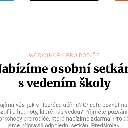
WORKSHOPY PRO RODIČE
abízíme osobní setká
s vedením školy
ajímá vás, jak v Heuréce učíme? Chcete poznat na
lozofii a hodnoty, které nás vedou? Přijměte pozvání
orkshopy pro rodiče, které nabízíme zdarma. Pro dě
jsme připravili odpolední setkání Předškolák.