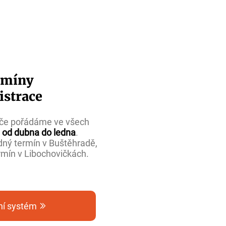
rmíny
istrace
iče pořádáme
ve všech
od dubna do ledna
.
ný termín v Buštěhradě,
rmín v Libochovičkách.
ní systém