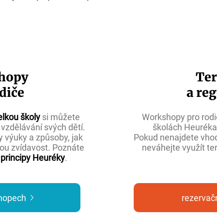
hopy
Te
diče
a reg
elkou školy
si můžete
Workshopy pro rod
vzdělávání svých dětí.
školách Heuréka
 výuky a způsoby, jak
Pokud nenajdete vhod
kou zvídavost. Poznáte
neváhejte využít te
í principy Heuréky
.
shopech
rezervač