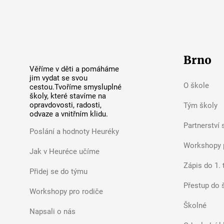
Brno
Věříme v děti a pomáháme
jim vydat se svou
O škole
cestou.Tvoříme smysluplné
školy, které stavíme na
opravdovosti, radosti,
Tým školy
odvaze a vnitřním klidu.
Partnerství 
Poslání a hodnoty Heuréky
Workshopy 
Jak v Heuréce učíme
Zápis do 1. 
Přidej se do týmu
Přestup do 
Workshopy pro rodiče
Školné
Napsali o nás