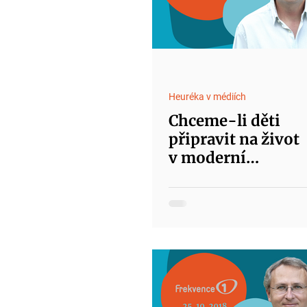
Heuréka v médiích
Chceme-li děti
připravit na život
v moderní
společnosti,
musíme takovou
společnost
představovat