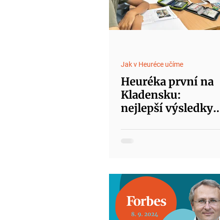
Jak v Heuréce učíme
Heuréka první na
Kladensku:
nejlepší výsledky
mezi základními
školami