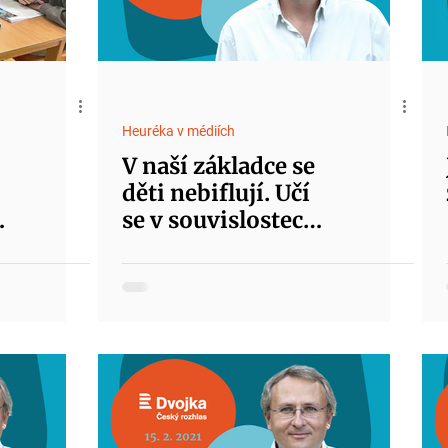
Heuréka v médiích
V naší základce se
děti nebiflují. Učí
se v souvislostech
a snaží se věci
pochopit.