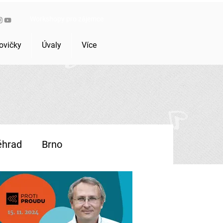
Workshopy pro zájemce
ovičky
Úvaly
Více
ěhrad
Brno