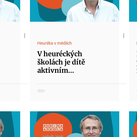
Heuréka v médiích
V heuréckých
školách je dítě
aktivním
účastníkem učení