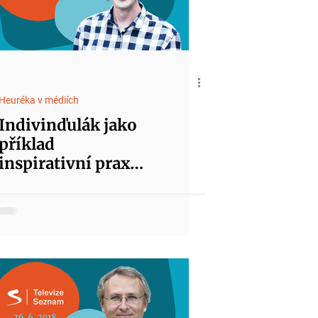
Heuréka v médiích
Indivinďulák jako
příklad
inspirativní praxe
pro distanční
vzdělávání