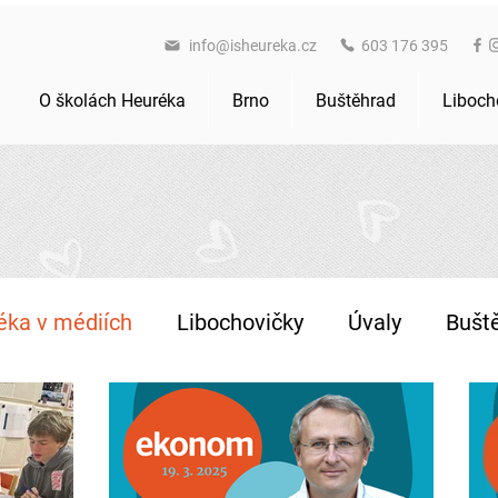
info@isheureka.cz
603 176 395
O školách Heuréka
Brno
Buštěhrad
Liboch
éka v médiích
Libochovičky
Úvaly
Bušt