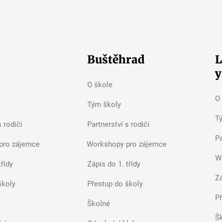
Buštěhrad
L
y
O škole
O
Tým školy
T
s rodiči
Partnerství s rodiči
Pa
pro zájemce
Workshopy pro zájemce
W
třídy
Zápis do 1. třídy
Zá
školy
Přestup do školy
P
Školné
Š