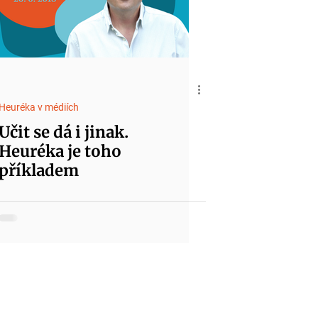
Heuréka v médiích
Učit se dá i jinak.
Heuréka je toho
příkladem