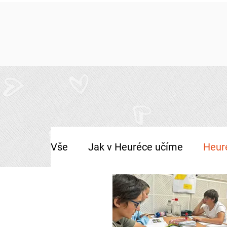
Vše
Jak v Heuréce učíme
Heur