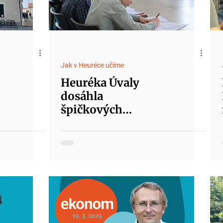
Jak v Heuréce učíme
Heuréka Úvaly
dosáhla
špičkových
výsledků v
mezinárodním
šetření PISA 2025