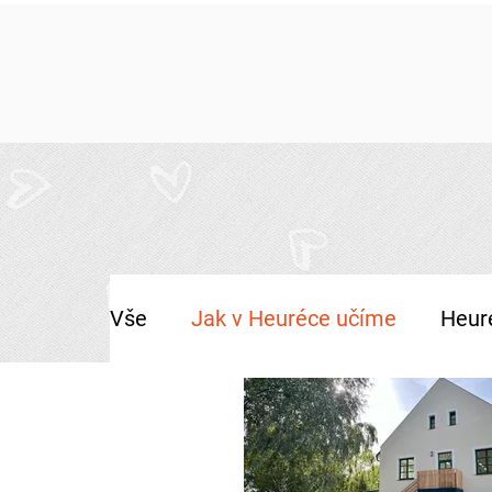
Vše
Jak v Heuréce učíme
Heur