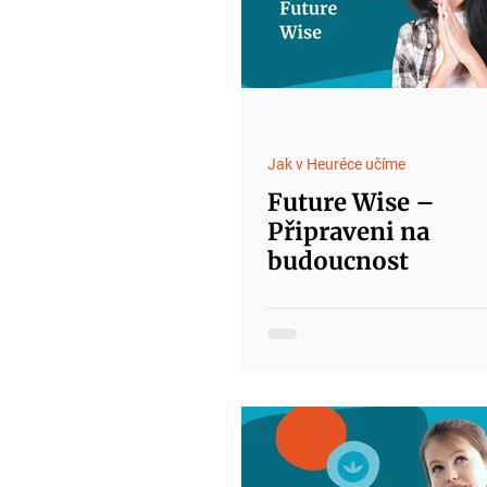
Jak v Heuréce učíme
Future Wise –
Připraveni na
budoucnost