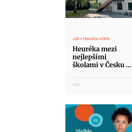
Jak v Heuréce učíme
Heuréka mezi
nejlepšími
školami v Česku v
mezinárodním
šetření PISA