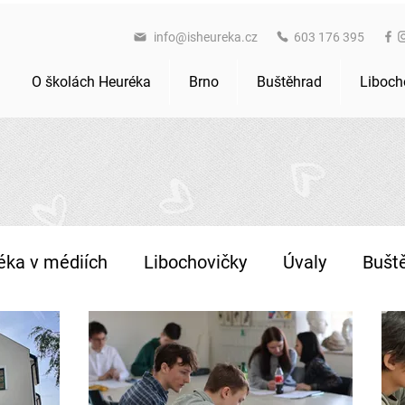
info@isheureka.cz
603 176 395
O školách Heuréka
Brno
Buštěhrad
Liboch
éka v médiích
Libochovičky
Úvaly
Bušt