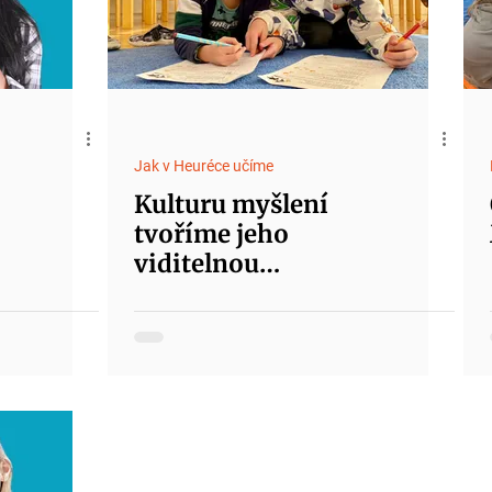
Jak v Heuréce učíme
Kulturu myšlení
tvoříme jeho
viditelnou
přítomností
napříč výukou