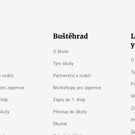
Buštěhrad
L
y
O škole
O
Tým školy
T
s rodiči
Partnerství s rodiči
Pa
pro zájemce
Workshopy pro zájemce
W
třídy
Zápis do 1. třídy
Zá
školy
Přestup do školy
P
Školné
Š