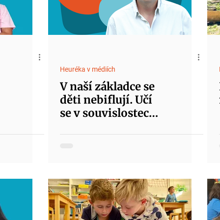
Heuréka v médiích
V naší základce se
děti nebiflují. Učí
se v souvislostech
a snaží se věci
pochopit.