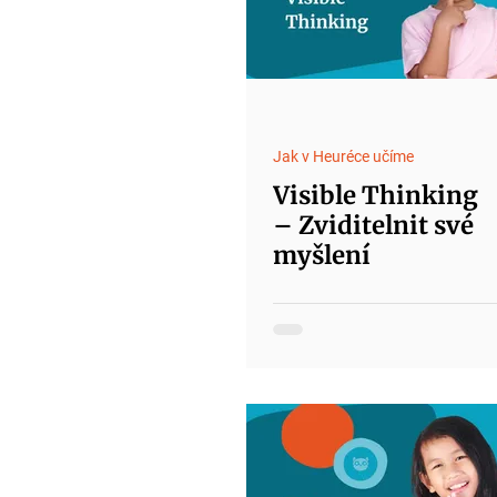
Jak v Heuréce učíme
Visible Thinking
– Zviditelnit své
myšlení