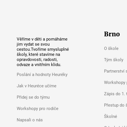
Brno
Věříme v děti a pomáháme
jim vydat se svou
O škole
cestou.Tvoříme smysluplné
školy, které stavíme na
opravdovosti, radosti,
Tým školy
odvaze a vnitřním klidu.
Partnerství 
Poslání a hodnoty Heuréky
Workshopy 
Jak v Heuréce učíme
Zápis do 1. 
Přidej se do týmu
Přestup do 
Workshopy pro rodiče
Školné
Napsali o nás