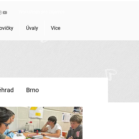
Workshopy pro zájemce
ovičky
Úvaly
Více
ěhrad
Brno