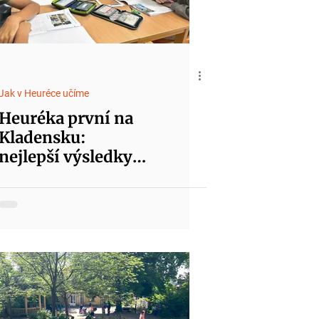
Jak v Heuréce učíme
Heuréka první na
Kladensku:
nejlepší výsledky
mezi základními
školami