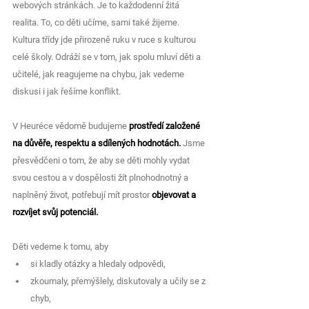
webových stránkách. Je to každodenní žitá 
realita. To, co děti učíme, sami také žijeme. 
Kultura třídy jde přirozeně ruku v ruce s kulturou 
celé školy. Odráží se v tom, jak spolu mluví děti a 
učitelé, jak reagujeme na chybu, jak vedeme 
diskusi i jak řešíme konflikt.
V Heuréce vědomě budujeme 
prostředí založené 
na důvěře, respektu a sdílených hodnotách.
 Jsme 
přesvědčeni o tom, že aby se děti mohly vydat 
svou cestou a v dospělosti žít plnohodnotný a 
naplněný život, potřebují mít prostor 
objevovat a 
rozvíjet svůj potenciál.
Děti vedeme k tomu, aby
si kladly otázky a hledaly odpovědi,
zkoumaly, přemýšlely, diskutovaly a učily se z 
chyb,