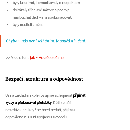
byly kreativní, komunikovaly s respektem,  
dokázaly tříbit své názory a postoje, 
naslouchat druhým a spolupracovat, 
byly nositeli změn.
Chyba u nás není selháním. Je součástí učení.
>> Více o tom, 
jak v Heuréce učíme.
Bezpečí, struktura a odpovědnost
Už na základní škole rozvíjíme schopnost 
přijímat 
výzvy a překonávat překážky. 
Děti se učí 
nevzdávat se, když se hned nedaří, přijímat 
odpovědnost a s ní spojenou svobodu. 