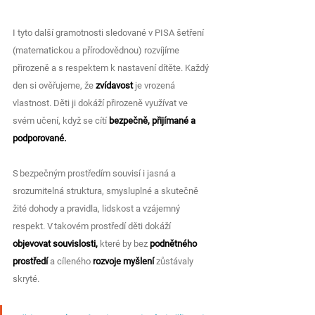
I tyto další gramotnosti sledované v PISA šetření 
(matematickou a přírodovědnou) rozvíjíme 
přirozeně a s respektem k nastavení dítěte. Každý 
den si ověřujeme, že 
zvídavost
 je vrozená 
vlastnost. Děti ji dokáží přirozeně využívat ve 
svém učení, když se cítí 
bezpečně, přijímané a 
podporované. 
S bezpečným prostředím souvisí i jasná a 
srozumitelná struktura, smysluplné a skutečně 
žité dohody a pravidla, lidskost a vzájemný 
respekt. V takovém prostředí děti dokáží 
objevovat souvislosti,
 které by bez 
podnětného 
prostředí
 a cíleného 
rozvoje myšlení
 zůstávaly 
skryté. 