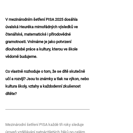
V mezinárodním šetření PISA 2025 dosáhla 
úvalská Heuréka mimořádných výsledků ve 
čtenářské, matematické i přírodovědné 
gramotnosti. Vnímáme je jako potvrzení 
dlouhodobé práce a kultury, kterou ve škole 
vědomě budujeme.
Co vlastně rozhoduje o tom, že se dítě skutečně 
učí a rozvíjí? Jsou to známky a tlak na výkon, nebo 
kultura školy, vztahy a každodenní zkušenost 
dítěte?
Mezinárodní šetření PISA každé tři roky sleduje 
úroveň vzdělávání patnáctiletých žáků po celém 