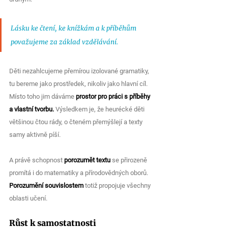
Lásku ke čtení, ke knížkám a k příběhům 
považujeme za základ vzdělávání. 
Děti nezahlcujeme přemírou izolované gramatiky, 
tu bereme jako prostředek, nikoliv jako hlavní cíl. 
Místo toho jim dáváme 
prostor pro práci s příběhy 
a vlastní tvorbu.
 Výsledkem je, že heurécké děti 
většinou čtou rády, o čteném přemýšlejí a texty 
samy aktivně píší. 
A právě schopnost 
porozumět textu
 se přirozeně 
promítá i do matematiky a přírodovědných oborů. 
Porozumění souvislostem
 totiž propojuje všechny 
oblasti učení.
Růst k samostatnosti 