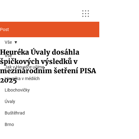
Post
Vše
Heuréka Úvaly dosáhla
Vše
špičkových výsledků v
Jak v Heuréce učíme
mezinárodním šetření PISA
2025
Heuréka v médiích
Libochovičky
Úvaly
Buštěhrad
Brno