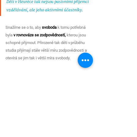
Děti v Heuréce tak nejsou pasivními příjemci 
vzdělávání, ale jeho aktivními účastníky. 
Snažíme se o to, aby 
svoboda 
k tomu potřebná 
byla 
v rovnováze se zodpovědností,
kterou jsou 
schopné přijmout. Přirozeně tak děti v průběhu 
studia přijímají stále větší míru zodpovědnosti a 
otevírá se jim tak i větší míra svobody. 
Ne primární tlak na výkon, ale 
sdílené hodnoty otevírají prostor 
k úspěchu
Heuréky nejsou výběrové školy. Neorganizujeme 
talentové zkoušky a děti nevybíráme podle 
výkonu. Klíčovým kritériem přijetí je 
soulad hodnot 
rodiny a školy.