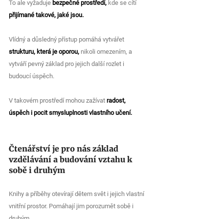
To ale vyžaduje 
bezpečné prostředí,
 kde se cítí 
přijímané takové, jaké jsou. 
Vlídný a důsledný přístup pomáhá vytvářet 
strukturu, která je oporou,
 nikoli omezením, a 
vytváří pevný základ pro jejich další rozlet i 
budoucí úspěch.
V takovém prostředí mohou zažívat 
radost, 
úspěch i pocit smysluplnosti vlastního učení.
Čtenářství je pro nás základ 
vzdělávání a budování vztahu k 
sobě i druhým
Knihy a příběhy otevírají dětem svět i jejich vlastní 
vnitřní prostor. Pomáhají jim porozumět sobě i 
druhým.