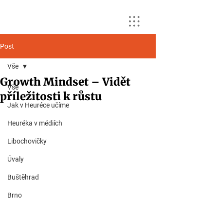
Post
Vše
Growth Mindset – Vidět
Vše
příležitosti k růstu
Jak v Heuréce učíme
Heuréka v médiích
Libochovičky
Úvaly
Buštěhrad
Brno