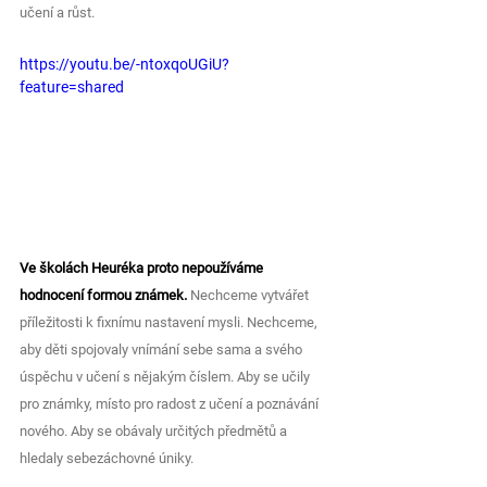
učení a růst.
https://youtu.be/-ntoxqoUGiU?
feature=shared
Ve školách Heuréka proto nepoužíváme 
hodnocení formou známek.
 Nechceme vytvářet 
příležitosti k fixnímu nastavení mysli. Nechceme, 
aby děti spojovaly vnímání sebe sama a svého 
úspěchu v učení s nějakým číslem. Aby se učily 
pro známky, místo pro radost z učení a poznávání 
nového. Aby se obávaly určitých předmětů a 
hledaly sebezáchovné úniky. 