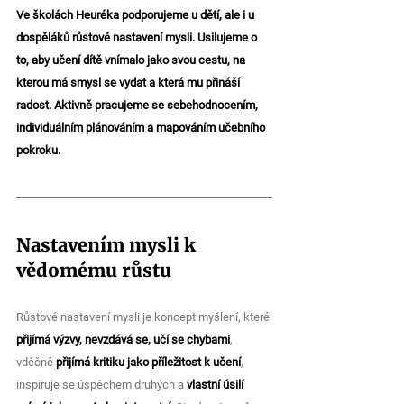
Ve školách Heuréka podporujeme u dětí, ale i u 
dospěláků růstové nastavení mysli. Usilujeme o 
to, aby učení dítě vnímalo jako svou cestu, na 
kterou má smysl se vydat a která mu přináší 
radost. Aktivně pracujeme se sebehodnocením, 
individuálním plánováním a mapováním učebního 
pokroku.
Nastavením mysli k 
vědomému růstu 
Růstové nastavení mysli je koncept myšlení, které 
přijímá výzvy, nevzdává se, učí se chybami
, 
vděčně 
přijímá kritiku jako příležitost k učení
, 
inspiruje se úspěchem druhých a 
vlastní úsilí 