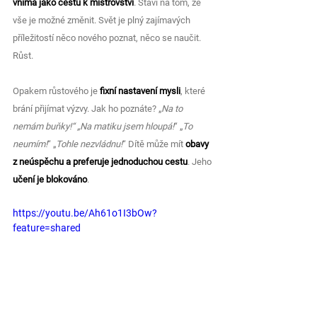
vnímá jako cestu k mistrovství
. Staví na tom, že 
vše je možné změnit. Svět je plný zajímavých 
příležitostí něco nového poznat, něco se naučit. 
Růst.
Opakem růstového je 
fixní nastavení mysli
, které 
brání přijímat výzvy. Jak ho poznáte? „
Na to 
nemám buňky!“ „Na matiku jsem hloupá!
“ „
To 
neumím!
“ „
Tohle nezvládnu!
“ Dítě může mít 
obavy 
z neúspěchu a preferuje jednoduchou cestu
. Jeho 
učení je blokováno
.
https://youtu.be/Ah61o1I3bOw?
feature=shared